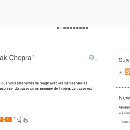
pak Chopra"
…
Suiv
 que vous êtes tentés de réagir avec les mêmes vieilles
isonnier du passé ou un pionnier de l'avenir. Le passé est
News
Abonne
article
Email
t
0