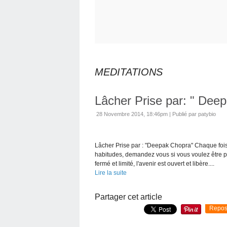
MEDITATIONS
Lâcher Prise par: " Dee
28 Novembre 2014, 18:46pm
|
Publié par patybio
Lâcher Prise par : "Deepak Chopra" Chaque fois
habitudes, demandez vous si vous voulez être pr
fermé et limité, l'avenir est ouvert et libère....
Lire la suite
Partager cet article
Repos