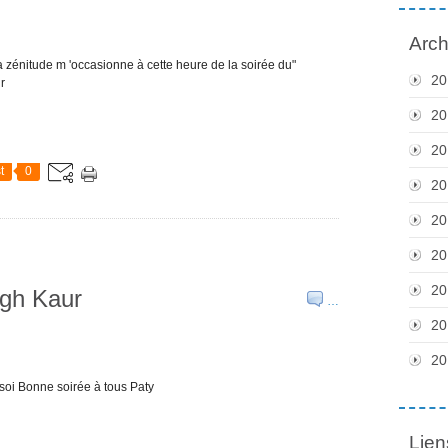
Arch
 zénitude m 'occasionne à cette heure de la soirée du"
20
r
20
20
t
0
20
20
20
20
gh Kaur
…
20
20
 soi Bonne soirée à tous Paty
Lien