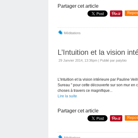
Partager cet article
Repos
Méditations
L’Intuition et la vision int
29 Janvier 2014, 13:36pm
|
Publié par patybio
L’Intuition et la vision intérieure par Pauline V
Sureau " pour cette découverte sur son mur en ce
choses à travers ce magnifique...
Lire la suite
Partager cet article
Repos
Méditations