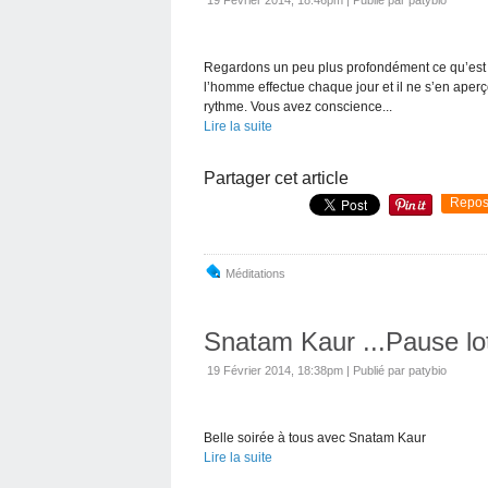
19 Février 2014, 18:46pm
|
Publié par patybio
Regardons un peu plus profondément ce qu’est la
l’homme effectue chaque jour et il ne s’en aperço
rythme. Vous avez conscience...
Lire la suite
Partager cet article
Repos
Méditations
Snatam Kaur ...Pause lo
19 Février 2014, 18:38pm
|
Publié par patybio
Belle soirée à tous avec Snatam Kaur
Lire la suite