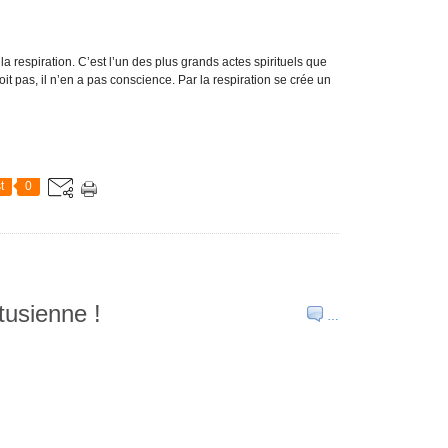
 respiration. C’est l’un des plus grands actes spirituels que
it pas, il n’en a pas conscience. Par la respiration se crée un
t
0
tusienne !
…