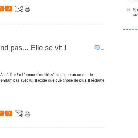
t
0
Su
cu
d pas... Elle se vit !
…
 A méditer ! « L'amour d'amitié, s'il implique un amour de
ependant pas avec lui. Il exige quelque chose de plus. Il réclame
t
0