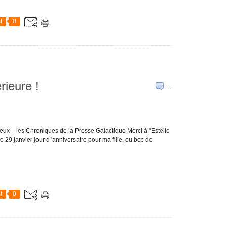
t
0
érieure !
…
eilleux – les Chroniques de la Presse Galactique Merci à "Estelle
 29 janvier jour d 'anniversaire pour ma fille, ou bcp de
t
0