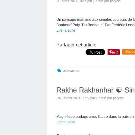
31 Mars 2014, 16:06pm
|
Publié par patybio
Un paysage maritime aux simples couleurs de la
Bonheur" Paty "Du Bonheur " Par Frédéric Lenoi
Lire la suite
Partager cet article
Repos
Méditations
Rakhe Rakhanhar ☯ Sin
26 Février 2014, 17:56pm
|
Publié par patybio
Magnifique partage avec l'autre dans la paix en
Lire la suite