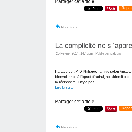
Partager cet article
Repos
Méditations
La complicité ne s 'appren
25 Février 2014, 14:48pm
|
Publié par patybio
Partage de : M.D Philippe, l’amitié selon Aristote
bienveillance à l'égard d'autrui, ne s'identifie c
la réciprocité. Il n'y a pas...
Lire la suite
Partager cet article
Repos
Méditations