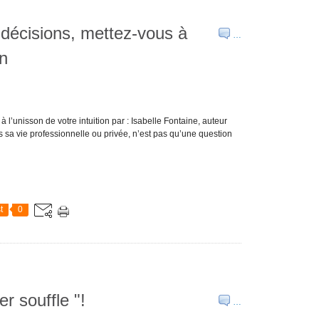
décisions, mettez-vous à
…
on
l’unisson de votre intuition par : Isabelle Fontaine, auteur
s sa vie professionnelle ou privée, n’est pas qu’une question
t
0
r souffle "!
…