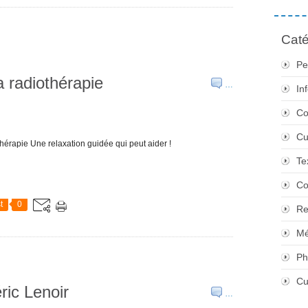
Caté
Pe
a radiothérapie
…
In
Co
Cu
thérapie Une relaxation guidée qui peut aider !
Te
Co
t
0
Re
Mé
Ph
Cu
ric Lenoir
…