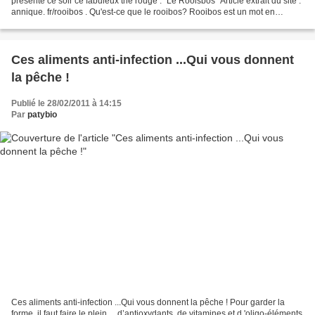
présente ce soir ce fabuleux thé rouge : "Le Rooisbos" Article extrait du site :
annique. fr/rooibos . Qu'est-ce que le rooibos? Rooibos est un mot en
afrikaans qui signifie...
Ces aliments anti-infection ...Qui vous donnent
la pêche !
Publié le 28/02/2011 à 14:15
Par
patybio
Ces aliments anti-infection ...Qui vous donnent la pêche ! Pour garder la
forme, il faut faire le plein… d’antioxydants, de vitamines et d 'oligo-éléments