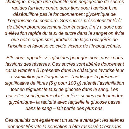
châtaigne, malgré une quantité non négligeable de sucres
rapides (un tiers contre deux tiers pour l’amidon),
ne
déséquilibre pas le fonctionnement glycémique de
l’organisme.
Au contraire. Ses sucres présentent l’intérêt
de libérer progressivement leur énergie. Il n’y a donc
pas
d’élévation rapide du taux de sucre dans le sang
et on évite
que notre organisme produise de façon exagérée de
l’insuline et favorise ce cycle vicieux de l’hypoglycémie.
Elle nous apporte ses glucides pour que nous aussi nous
fassions des réserves. Ces sucres sont libérés doucement
car la
vitamine B1
présente dans la châtaigne favorise leur
assimilation par l’organisme. Tandis que la présence
significative de fibres (5 g pour 100 g)
ralentit l’assimilation
tout en régulant le taux de glucose dans le sang
. Les
noisettes sont également très intéressantes car leur
index
glycémique
– la rapidité avec laquelle le glucose passe
dans le sang –
fait partie des plus bas.
Ces qualités ont également un autre avantage :
les akènes
donnent très vite la sensation d’être rassasié.
C’est sans