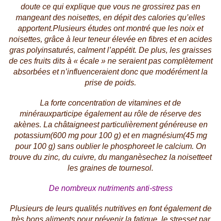
doute ce qui explique que
vous ne grossirez pas en
mangeant des noisettes, en dépit des calories qu’elles
apportent.
Plusieurs études ont montré que
les noix et
noisettes, grâce à leur teneur élevée en fibres et en acides
gras polyinsaturés, calment l’appétit
. De plus, les graisses
de ces fruits dits à « écale » ne seraient pas complètement
absorbées et n’influenceraient donc que modérément la
prise de poids.
La
forte concentration de vitamines et de
minéraux
participe également au rôle de réserve des
akènes. La
châtaigne
est particulièrement généreuse en
potassium
(600 mg pour 100 g) et en
magnésium
(45 mg
pour 100 g) sans oublier le
phosphore
et le
calcium
. On
trouve du
zinc
, du
cuivre
, du
manganèse
chez la
noisette
et
les
graines de tournesol.
De nombreux nutriments anti-stress
Plusieurs de leurs qualités nutritives en font également de
très bons aliments pour
prévenir la fatigue, le stress
et par