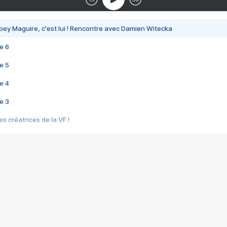
bey Maguire, c'est lui ! Rencontre avec Damien Witecka
e 6
e 5
e 4
e 3
s créatrices de la VF !
e 2
e 1
e Mektoub My Love arrive enfin ! Rencontre avec Shaïn Boumedine et Sal
i : après Toni en famille
elle réalise le bouleversant Dites lui que je l'aime