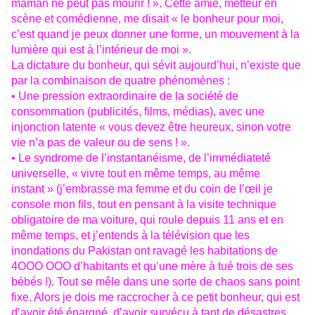
maman ne peut pas mourir ! ». Cette amie, metteur en
scène et comédienne, me disait « le bonheur pour moi,
c’est quand je peux donner une forme, un mouvement à la
lumière qui est à l’intérieur de moi ».
La dictature du bonheur, qui sévit aujourd’hui, n’existe que
par la combinaison de quatre phénomènes :
• Une pression extraordinaire de la société de
consommation (publicités, films, médias), avec une
injonction latente « vous devez être heureux, sinon votre
vie n’a pas de valeur ou de sens ! ».
• Le syndrome de l’instantanéisme, de l’immédiateté
universelle, « vivre tout en même temps, au même
instant » (j’embrasse ma femme et du coin de l’œil je
console mon fils, tout en pensant à la visite technique
obligatoire de ma voiture, qui roule depuis 11 ans et en
même temps, et j’entends à la télévision que les
inondations du Pakistan ont ravagé les habitations de
4OOO OOO d’habitants et qu’une mère à tué trois de ses
bébés !). Tout se mêle dans une sorte de chaos sans point
fixe. Alors je dois me raccrocher à ce petit bonheur, qui est
d’avoir été épargné, d’avoir survécu à tant de désastres,