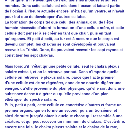
À l’origine, il n’y avait que de l’eau dans les mondes et sur les
mondes. Donc cette cellule est née dans l’océan et faisant partie
de l’océan à l’heure actuelle encore, n’était qu’un ventre, et n’avait
pour but que de développer d’autres cellules.
La formation de corps tel que celui des animaux ou de l’être
humain nécessite d’abord la formation d’une cellule mère, et cette
cellule doit penser à se créer en tant que chair, puis en tant
qu’organes. Et petit à petit, au fur est à mesure que le corps est
devenu complet, les chakras se sont développés et pouvaient
recevoir La Trinité. Donc, ils pouvaient recevoir les sept rayons et
constituer les sept chakras.
Mais lorsqu’il n’était qu’une petite cellule, seul le chakra plexus
solaire existait, et on le retrouve partout. Dans n’importe quelle
cellule on retrouve le plexus solaire, parce que l’acte premier
d’une cellule est de se régénérer, donc de se nourrir, digérer une
énergie, qu’elle provienne du plan physique, qu’elle soit donc une
substance dense à digérer ou qu’elle provienne d’un plan
éthérique, du spectre solaire.
Puis, petit à petit, cette cellule en concrétise d’autres et forme un
premier organe, qui en forme un second, puis un troisième, et
ainsi de suite jusqu’à obtenir quelque chose qui ressemble à une
créature, et qui peut recevoir un minimum de chakras. C’est-à-dire,
encore une fois, le chakra plexus solaire et le chakra de la rate,