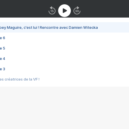
bey Maguire, c'est lui ! Rencontre avec Damien Witecka
e 6
e 5
e 4
e 3
s créatrices de la VF !
e 2
e 1
e Mektoub My Love arrive enfin ! Rencontre avec Shaïn Boumedine et Sal
i : après Toni en famille