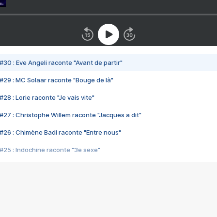
#30 : Eve Angeli raconte "Avant de partir"
#29 : MC Solaar raconte "Bouge de là"
28 : Lorie raconte "Je vais vite"
#27 : Christophe Willem raconte "Jacques a dit"
#26 : Chimène Badi raconte "Entre nous"
#25 : Indochine raconte "3e sexe"
#24 : Zaho raconte "C'est chelou"
#23 : Patrick Bruel raconte "Au café des délices"
#22 : Kyo raconte "Le chemin"