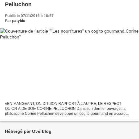
Pelluchon
Publié le 07/11/2016 à 16:57
Par
patybio
«EN MANGEANT, ON DIT SON RAPPORT À L’AUTRE, LE RESPECT
QU’ON A DE SOI» CORINE PELLUCHON Dans son dernier ouvrage, la
philosophe Corine Pelluchon développe un cogito gourmand en accord
avec la nature, fondé sur l’amour de la vie humaine et animale, mais...
Hébergé par Overblog