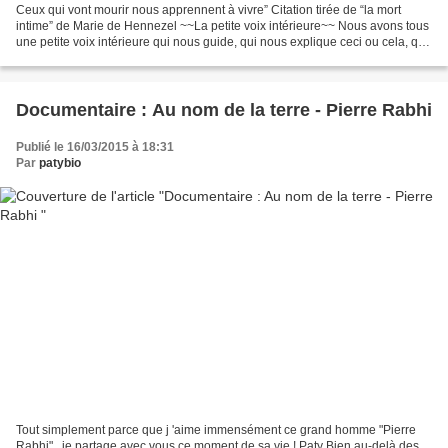
Ceux qui vont mourir nous apprennent à vivre” Citation tirée de “la mort
intime” de Marie de Hennezel ~~La petite voix intérieure~~ Nous avons tous
une petite voix intérieure qui nous guide, qui nous explique ceci ou cela, qui
nous avertit, qui se réjouit...
Documentaire : Au nom de la terre - Pierre Rabhi
Publié le 16/03/2015 à 18:31
Par
patybio
Tout simplement parce que j 'aime immensément ce grand homme "Pierre
Rabhi" , je partage avec vous ce moment de sa vie ! Paty Bien au-delà des