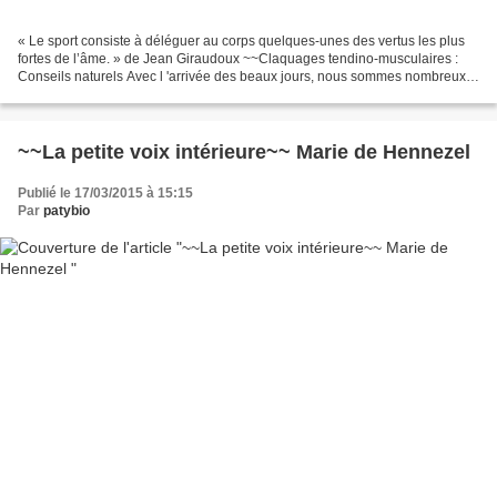
« Le sport consiste à déléguer au corps quelques-unes des vertus les plus
fortes de l’âme. » de Jean Giraudoux ~~Claquages tendino-musculaires :
Conseils naturels Avec l 'arrivée des beaux jours, nous sommes nombreux à
avoir une envie grandissante de...
~~La petite voix intérieure~~ Marie de Hennezel
Publié le 17/03/2015 à 15:15
Par
patybio