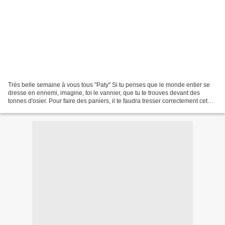
Très belle semaine à vous tous "Paty" Si tu penses que le monde entier se
dresse en ennemi, imagine, toi le vannier, que tu te trouves devant des
tonnes d'osier. Pour faire des paniers, il te faudra tresser correctement cet
osier. De même, face à toutes...