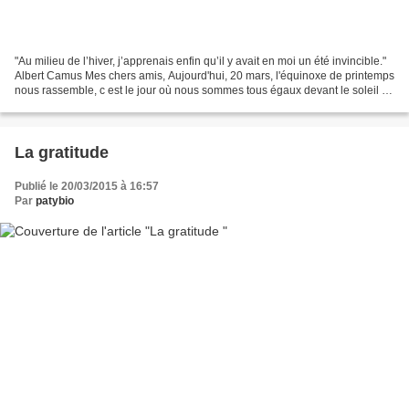
"Au milieu de l’hiver, j’apprenais enfin qu’il y avait en moi un été invincible."
Albert Camus Mes chers amis, Aujourd'hui, 20 mars, l'équinoxe de printemps
nous rassemble, c est le jour où nous sommes tous égaux devant le soleil :
la durée du jour est...
La gratitude
Publié le 20/03/2015 à 16:57
Par
patybio