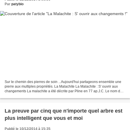
Par
patybio
Sur le chemin des pierres de soin ...Aujourd'hui partageons ensemble une
pierre aux multiples propriétés. La Malachite La Malachite : S' ouvrir aux
changements La malachite a été décrite par Pline en 77 ap.J.C. Le nom de
ce minéral vient du latin malachites...
La preuve par cinq que n'importe quel arbre est
plus intelligent que vous et moi
Publié le 10/12/2014 à 15:35