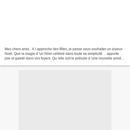
Mes chers amis , A l approche des fêtes, je passe vous souhaiter un joyeux
Noël. Que la magie d 'un Nöel célébré dans toute sa simplicité ... apporte
joie et gaieté dans vos foyers. Qu 'elle soit le prélude d 'une nouvelle année
emplie d 'Amour, de Bonheur,...