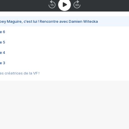
bey Maguire, c'est lui ! Rencontre avec Damien Witecka
e 6
e 5
e 4
e 3
s créatrices de la VF !
e 2
e 1
e Mektoub My Love arrive enfin ! Rencontre avec Shaïn Boumedine et Sal
i : après Toni en famille
elle réalise le bouleversant Dites lui que je l'aime