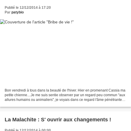
Publié le 12/12/2014 à 17:20
Par
patybio
Bon vendredi à tous dans la beauté de l'hiver. Hier en promenant Cassia ma
petite chienne....Je me suis sentie observer par un regard peu commun "aux
allures humains ou animaliers", je voyais dans ce regard l'âme pénétrante
d'un cheval . Je suis restée...
La Malachite : S' ouvrir aux changements !
Publié le 12/12/2014 à 00:00