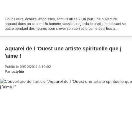
Coups durs, échecs, angoisses, sont-ils utiles ? Un jour, une ouverture
apparut dans un cocon. Un homme s'assit et regarda le papillon naissant se
battre pendant des heures pour crever son abri et forcer le petit trou à
s'agrandir. Mais bientôt il sembla...
Aquarel de l 'Ouest une artiste spirituelle que j
'aime !
Publié le 09/12/2011 à 10:02
Par
patybio