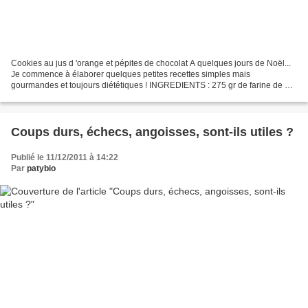
Cookies au jus d 'orange et pépites de chocolat A quelques jours de Noël...
Je commence à élaborer quelques petites recettes simples mais
gourmandes et toujours diététiques ! INGREDIENTS : 275 gr de farine de blé
Bio ou 125 gr de farine de petit épautre...
Coups durs, échecs, angoisses, sont-ils utiles ?
Publié le 11/12/2011 à 14:22
Par
patybio