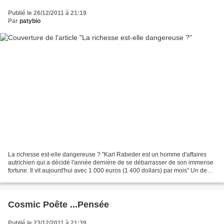
Publié le 26/12/2011 à 21:19
Par
patybio
La richesse est-elle dangereuse ? "Karl Rabeder est un homme d'affaires
autrichien qui a décidé l'année dernière de se débarrasser de son immense
fortune. Il vit aujourd'hui avec 1 000 euros (1 400 dollars) par mois" Un de
mes correspondants, inquiet,...
Cosmic Poête ...Pensée
Publié le 23/12/2011 à 21:39