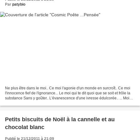
Par
patybio
Ne plus être dans le moi.. Ce moi l'agonie d'un monde en surcroît.. Ce moi
l'innocence fief de l'ignorance... Le moi qui te dit quoi que se soit et frôle la
substance Sans y goûter.. L'évanescence d'une ivresse édulcorée.. ... Moi
qui suis là à vouloir...
Petits biscuits de Noël à la cannelle et au
chocolat blanc
Publié le 21/12/2011 à 21:09