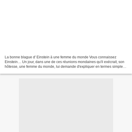
La bonne blague d' Einstein à une femme du monde Vous connaissez
Einstein.... Un jour, dans une de ces réunions mondaines qu'il exécrait, son
hôtesse, une femme du monde, lui demande d'expliquer en termes simples
la théorie de la relativité. "Pas de problème"...