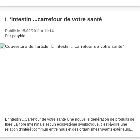
désirs . Paty . Gestes conscients...
L 'intestin ...carrefour de votre santé
Publié le 15/02/2011 à 11:14
Par
patybio
L 'intestin ...Carrefour de votre santé Une nouvelle génération de produits de
flore La flore intestinale est un écosystème symbiotique, c’est-à-dire une
relation d’intérêt commun entre nous et des organismes vivants extérieurs.
L’habitat de ces organismes...