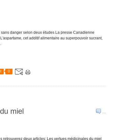
pas sans danger selon deux études La presse Canadienne
aspartame, cet additif alimentaire au superpouvoir sucrant,
.
t
0
du miel
…
s retrouverez deux articles: Les vertues médicinales du miel