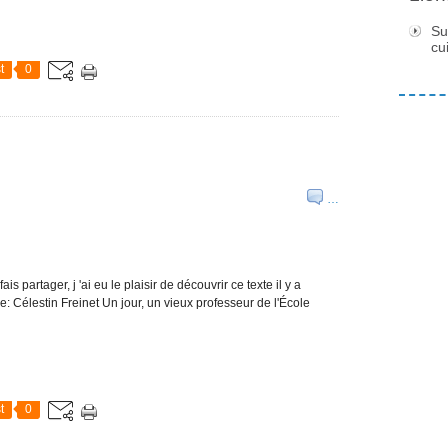
Su
cu
t
0
…
s partager, j 'ai eu le plaisir de découvrir ce texte il y a
: Célestin Freinet Un jour, un vieux professeur de l'École
t
0