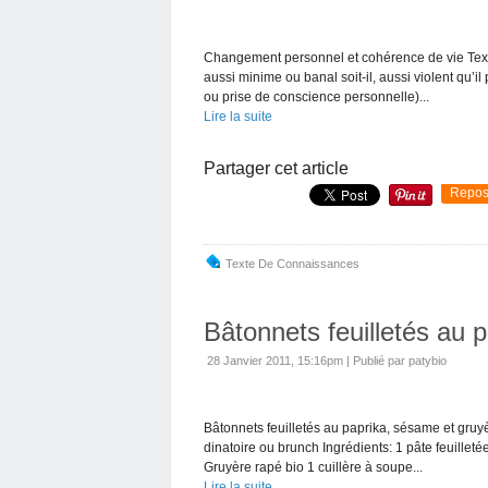
Changement personnel et cohérence de vie Text
aussi minime ou banal soit-il, aussi violent qu’il
ou prise de conscience personnelle)...
Lire la suite
Partager cet article
Repos
Texte De Connaissances
Bâtonnets feuilletés au 
28 Janvier 2011, 15:16pm
|
Publié par patybio
Bâtonnets feuilletés au paprika, sésame et gruyèr
dinatoire ou brunch Ingrédients: 1 pâte feuilleté
Gruyère rapé bio 1 cuillère à soupe...
Lire la suite