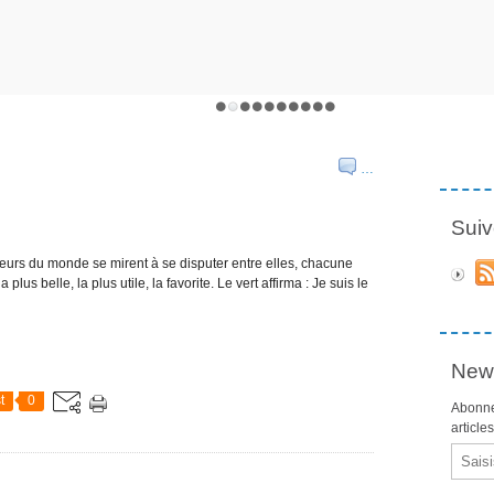
…
Suiv
ouleurs du monde se mirent à se disputer entre elles, chacune
plus belle, la plus utile, la favorite. Le vert affirma : Je suis le
News
t
0
Abonne
article
Email