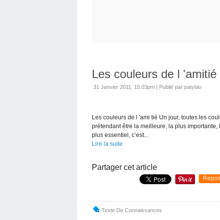
Les couleurs de l 'amitié
31 Janvier 2011, 15:03pm
|
Publié par patybio
Les couleurs de l 'ami tié Un jour, toutes les c
prétendant être la meilleure, la plus importante, la 
plus essentiel, c’est...
Lire la suite
Partager cet article
Repos
Texte De Connaissances