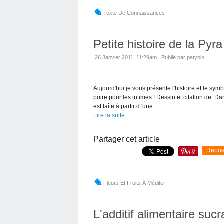
Texte De Connaissances
Petite histoire de la Pyra
26 Janvier 2011, 11:29am
|
Publié par patybio
Aujourd'hui je vous présente l'histoire et le symb
poire pour les intimes ! Dessin et citation de: D
est faîte à partir d 'une...
Lire la suite
Partager cet article
Repos
Fleurs Et Fruits À Méditer
L'additif alimentaire suc