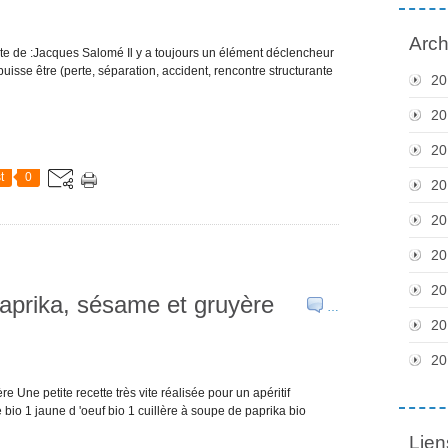
Arch
e de :Jacques Salomé Il y a toujours un élément déclencheur
 puisse être (perte, séparation, accident, rencontre structurante
20
20
20
t
0
20
20
20
20
paprika, sésame et gruyère
…
20
20
e Une petite recette très vite réalisée pour un apéritif
e bio 1 jaune d 'oeuf bio 1 cuillère à soupe de paprika bio
Lien