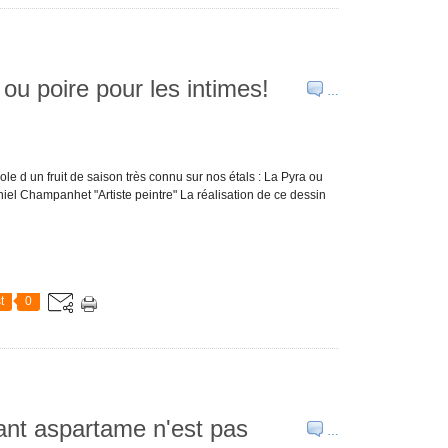
 ou poire pour les intimes!
…
ole d un fruit de saison très connu sur nos étals : La Pyra ou
aniel Champanhet "Artiste peintre" La réalisation de ce dessin
t
0
rant aspartame n'est pas
…