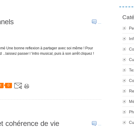
Caté
nnels
…
Pe
In
omé Une bonne reflexion à partager avec soi même ! Pour
Co
..laissez passer l 'intro musical, puis à son arrêt cliquez !
Cu
Te
Co
t
0
Re
Mé
Ph
t cohérence de vie
Cu
…