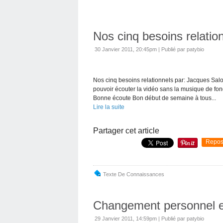
Nos cinq besoins relatio
30 Janvier 2011, 20:45pm
|
Publié par patybio
Nos cinq besoins relationnels par: Jacques Sal
pouvoir écouter la vidéo sans la musique de fond .
Bonne écoute Bon début de semaine à tous...
Lire la suite
Partager cet article
Repos
Texte De Connaissances
Changement personnel e
29 Janvier 2011, 14:59pm
|
Publié par patybio