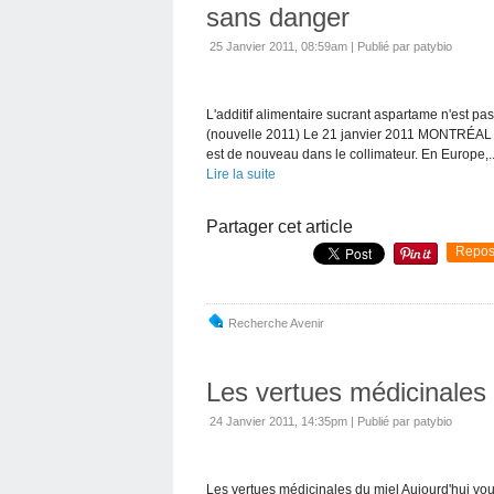
sans danger
25 Janvier 2011, 08:59am
|
Publié par patybio
L'additif alimentaire sucrant aspartame n'est 
(nouvelle 2011) Le 21 janvier 2011 MONTRÉAL L'
est de nouveau dans le collimateur. En Europe,..
Lire la suite
Partager cet article
Repos
Recherche Avenir
Les vertues médicinales 
24 Janvier 2011, 14:35pm
|
Publié par patybio
Les vertues médicinales du miel Aujourd'hui vou