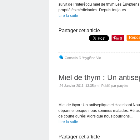
suivit de l 'interêt du miel de thym Les Égyptiens
propriétés médicinales. Depuis toujours....
Lire la suite
Partager cet article
Repos
Conseils D 'hygiène Vie
Miel de thym : Un antisep
24 Janvier 2011, 13:35pm
|
Publié par patybio
Miel de thym : Un antiseptique et cicatrisant No
dépanne lorsque nous sommes malades. Hélas c '
de courte durée! Alors que nous pourrions...
Lire la suite
Partager cet article