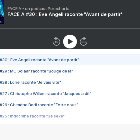
FACE A - un podcast Purecharts
FACE A #30 : Eve Angeli raconte "Avant de partir"
#30 : Eve Angeli raconte "Avant de partir"
#29 : MC Solaar raconte "Bouge de là"
28 : Lorie raconte "Je vais vite"
#27 : Christophe Willem raconte "Jacques a dit"
#26 : Chimène Badi raconte "Entre nous"
#25 : Indochine raconte "3e sexe"
#24 : Zaho raconte "C'est chelou"
#23 : Patrick Bruel raconte "Au café des délices"